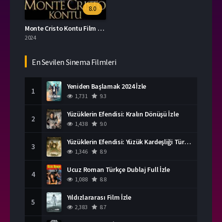
8.0
Monte Cristo Kontu Film İzle
2024
En Sevilen Sinema Filmleri
Yeniden Başlamak 2024 İzle
1
1,731
9.3
Yüzüklerin Efendisi: Kralın Dönüşü İzle
2
1,438
9.0
Yüzüklerin Efendisi: Yüzük Kardeşliği Türkçe Dublaj İzle
3
1,346
8.9
Ucuz Roman Türkçe Dublaj Full İzle
4
1,088
8.8
Yıldızlararası Film İzle
5
2,383
8.7