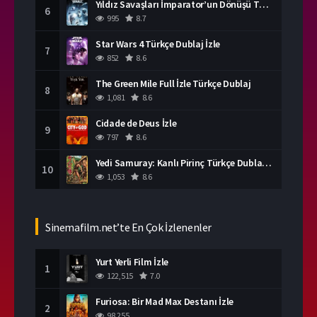
Yıldız Savaşları İmparator’un Dönüşü Türkçe Dublaj İzle
6
995
8.7
Star Wars 4 Türkçe Dublaj İzle
7
852
8.6
The Green Mile Full İzle Türkçe Dublaj
8
1,081
8.6
Cidade de Deus İzle
9
797
8.6
Yedi Samuray: Kanlı Pirinç Türkçe Dublaj İzle
10
1,053
8.6
Sinemafilm.net’te En Çok İzlenenler
Yurt Yerli Film İzle
1
122,515
7.0
Furiosa: Bir Mad Max Destanı İzle
2
98,255