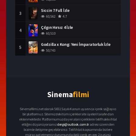
Siccin 7 Full İzle
3
60,562
4.7
Çılgın Hırsız 4 İzle
4
60,510
Godzilla x Kong: Yeni İmparatorluk İzle
5
50,743
Sinema
filmi
Sinemafilmi.net olarak 5651 Sayılı Kanun uyarınca içerik sağlayıcı
bir platformuz. Sitemizdeki tüm içerikler site üyeleri tarafından
eklenmektedir. Platformumuzda yer alan içeriklerin telif hakkı ihlal
ettiğini düşünüyorsanız
dergi@outlook.com.tr
adresi üzerinden
bizimle iletişime geçebilirsiniz. Telif ihlali kapsamında bizlere
müracaat etmeniz durumunda ilgili içerik en geç 2 iş günü