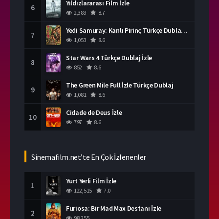
Yıldızlararası Film İzle
6
2,383
8.7
Yedi Samuray: Kanlı Pirinç Türkçe Dublaj İzle
7
1,053
8.6
Star Wars 4 Türkçe Dublaj İzle
8
852
8.6
The Green Mile Full İzle Türkçe Dublaj
9
1,081
8.6
Cidade de Deus İzle
10
797
8.6
Sinemafilm.net’te En Çok İzlenenler
Yurt Yerli Film İzle
1
122,515
7.0
Furiosa: Bir Mad Max Destanı İzle
2
98,255