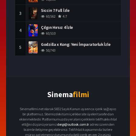
Siccin 7 Full İzle
3
60,562
4.7
Çılgın Hırsız 4 İzle
4
60,510
Godzilla x Kong: Yeni İmparatorluk İzle
5
50,743
Sinema
filmi
Sinemafilmi.net olarak 5651 Sayılı Kanun uyarınca içerik sağlayıcı
bir platformuz. Sitemizdeki tüm içerikler site üyeleri tarafından
eklenmektedir. Platformumuzda yer alan içeriklerin telif hakkı ihlal
ettiğini düşünüyorsanız
dergi@outlook.com.tr
adresi üzerinden
bizimle iletişime geçebilirsiniz. Telif ihlali kapsamında bizlere
müracaat etmeniz durumunda ilgili içerik en geç 2 iş günü