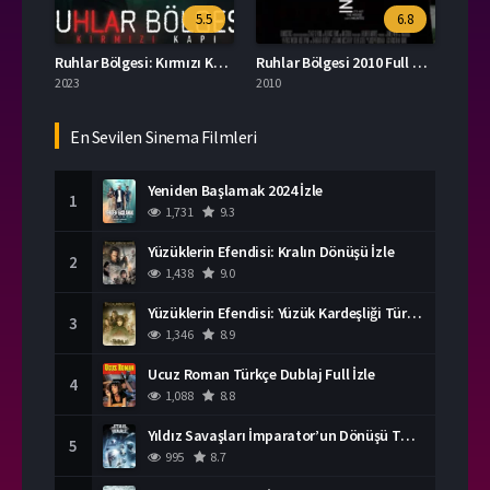
5.5
6.8
Ruhlar Bölgesi: Kırmızı Kapı Türkçe Dublaj İzle
Ruhlar Bölgesi 2010 Full HD İzle
2023
2010
En Sevilen Sinema Filmleri
Yeniden Başlamak 2024 İzle
1
1,731
9.3
Yüzüklerin Efendisi: Kralın Dönüşü İzle
2
1,438
9.0
Yüzüklerin Efendisi: Yüzük Kardeşliği Türkçe Dublaj İzle
3
1,346
8.9
Ucuz Roman Türkçe Dublaj Full İzle
4
1,088
8.8
Yıldız Savaşları İmparator’un Dönüşü Türkçe Dublaj İzle
5
995
8.7