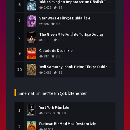
Yıldız Savaşları İmparator’un Dönüşü Türkçe Dublaj İzle
6
1,029
8.7
Star Wars 4 Türkçe Dublaj İzle
7
876
8.6
The Green Mile Full İzle Türkçe Dublaj
8
1,115
8.6
Cidade de Deus İzle
9
817
8.6
Yedi Samuray: Kanlı Pirinç Türkçe Dublaj İzle
10
1,086
8.6
Sinemafilm.net’te En Çok İzlenenler
Yurt Yerli Film İzle
1
122,760
7.0
Furiosa: Bir Mad Max Destanı İzle
2
98,543