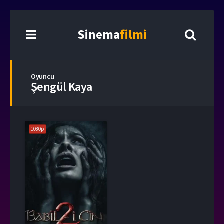
Sinema
filmi
Oyuncu
Şengül Kaya
1080p