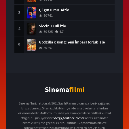
Çılgın Hırsız 4 İzle
3
60,761
Siccin 7 Full İzle
4
60,625
4.7
Godzilla x Kong: Yeni İmparatorluk İzle
5
50,897
Sinema
filmi
Sinemafilmi.net olarak 5651 Sayılı Kanun uyarınca içerik sağlayıcı
bir platformuz. Sitemizdeki tüm içerikler site üyeleri tarafından
eklenmektedir. Platformumuzda yer alan içeriklerin telif hakkı ihlal
ettiğini düşünüyorsanız
dergi@outlook.com.tr
adresi üzerinden
bizimle iletişime geçebilirsiniz. Telif ihlali kapsamında bizlere
müracaat etmeniz durumunda ilgili içerik en geç 2 iş günü