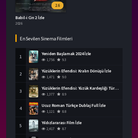
2.6
Babil-i Cin 2 İzle
2026
En Sevilen Sinema Filmleri
Yeniden Başlamak 2024 İzle
1
1,756
9.3
Yüzüklerin Efendisi: Kralın Dönüşü İzle
2
1,471
9.0
Yüzüklerin Efendisi: Yüzük Kardeşliği Türkçe Dublaj İzle
3
1,377
8.9
Ucuz Roman Türkçe Dublaj Full İzle
4
1,121
8.8
Yıldızlararası Film İzle
5
2,417
8.7