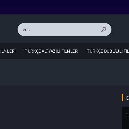
İLMLERİ
TÜRKÇE ALTYAZILI FİLMLER
TÜRKÇE DUBLAJLI Fİ
E
1