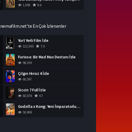
0
1,058
8.6
inemafilm.net’te En Çok İzlenenler
Yurt Yerli Film İzle
122,595
7.0
Furiosa: Bir Mad Max Destanı İzle
98,359
Çılgın Hırsız 4 İzle
60,597
Siccin 7 Full İzle
60,578
4.7
Godzilla x Kong: Yeni İmparatorluk İzle
50,808