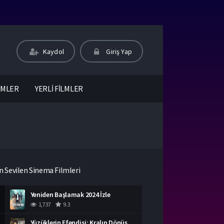
Kaydol
Giriş Yap
LMLER
YERLİ FİLMLER
n Sevilen Sinema Filmleri
Yeniden Başlamak 2024 İzle
1,737
9.3
Yüzüklerin Efendisi: Kralın Dönüşü İzle