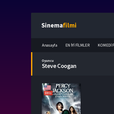
Sinema
filmi
Anasayfa
EN İYİ FİLMLER
KOMEDİ F
Oyuncu
Steve Coogan
1080p