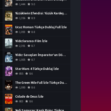
1,444
9.0
Yüzüklerin Efendisi: Yüzük Kardeşliği Türkçe Dublaj İzle
1,356
8.9
Ucuz Roman Türkçe Dublaj Full İzle
1,093
8.8
Yıldızlararası Film İzle
2,391
8.7
Yıldız Savaşları İmparator’un Dönüşü Türkçe Dublaj İzle
1,005
8.7
Star Wars 4 Türkçe Dublaj İzle
855
8.6
The Green Mile Full İzle Türkçe Dublaj
1,090
8.6
Cidade de Deus İzle
803
8.6
Yedi Samuray: Kanlı Pirinç Türkçe Dublaj İzle