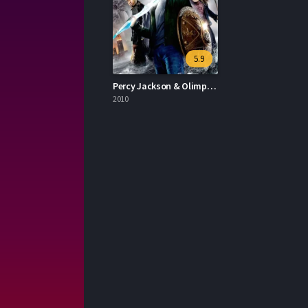
5.9
Percy Jackson & Olimposlular: Şimşek Hırsızı 2010 İzle
2010