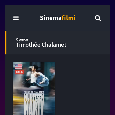
Sinema
filmi
Oyuncu
Timothée Chalamet
1080p