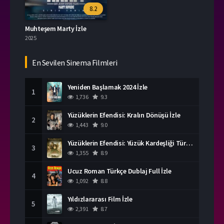
8.2
Muhteşem Marty İzle
2025
En Sevilen Sinema Filmleri
Yeniden Başlamak 2024 İzle
1
1,736
9.3
Yüzüklerin Efendisi: Kralın Dönüşü İzle
2
1,443
9.0
Yüzüklerin Efendisi: Yüzük Kardeşliği Türkçe Dublaj İzle
3
1,355
8.9
Ucuz Roman Türkçe Dublaj Full İzle
4
1,092
8.8
Yıldızlararası Film İzle
5
2,391
8.7