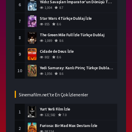
Yıldız Savaşları İmparator’un Dönüşü Türkçe Dublaj İzle
6
1,004
8.7
Star Wars 4 Türkçe Dublaj İzle
7
855
8.6
The Green Mile Full İzle Türkçe Dublaj
8
1,089
8.6
Cidade de Deus İzle
9
802
8.6
Yedi Samuray: Kanlı Pirinç Türkçe Dublaj İzle
10
1,056
8.6
Sinemafilm.net’te En Çok İzlenenler
Yurt Yerli Film İzle
1
122,582
7.0
Furiosa: Bir Mad Max Destanı İzle
2
98,334