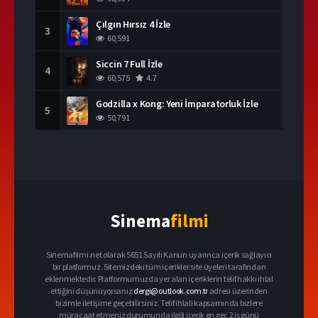
Çılgın Hırsız 4 İzle
3
60,591
Siccin 7 Full İzle
4
60,575
4.7
Godzilla x Kong: Yeni İmparatorluk İzle
5
50,791
Sinema
filmi
Sinemafilmi.net olarak 5651 Sayılı Kanun uyarınca içerik sağlayıcı
bir platformuz. Sitemizdeki tüm içerikler site üyeleri tarafından
eklenmektedir. Platformumuzda yer alan içeriklerin telif hakkı ihlal
ettiğini düşünüyorsanız
dergi@outlook.com.tr
adresi üzerinden
bizimle iletişime geçebilirsiniz. Telif ihlali kapsamında bizlere
müracaat etmeniz durumunda ilgili içerik en geç 2 iş günü