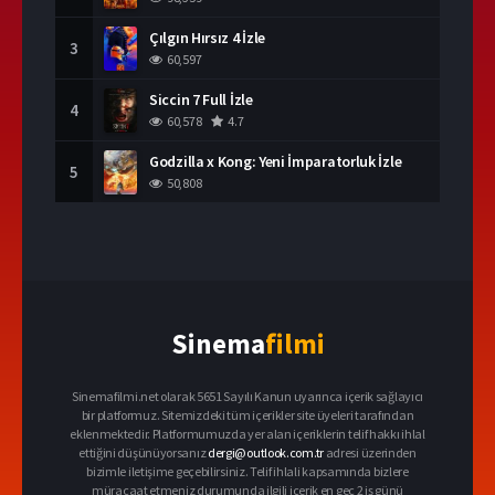
Çılgın Hırsız 4 İzle
3
60,597
Siccin 7 Full İzle
4
60,578
4.7
Godzilla x Kong: Yeni İmparatorluk İzle
5
50,808
Sinema
filmi
Sinemafilmi.net olarak 5651 Sayılı Kanun uyarınca içerik sağlayıcı
bir platformuz. Sitemizdeki tüm içerikler site üyeleri tarafından
eklenmektedir. Platformumuzda yer alan içeriklerin telif hakkı ihlal
ettiğini düşünüyorsanız
dergi@outlook.com.tr
adresi üzerinden
bizimle iletişime geçebilirsiniz. Telif ihlali kapsamında bizlere
müracaat etmeniz durumunda ilgili içerik en geç 2 iş günü