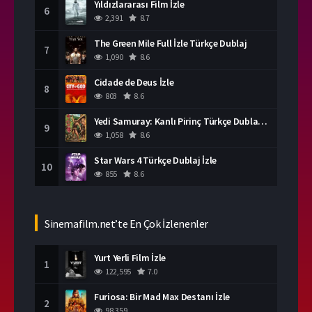
Yıldızlararası Film İzle
6
2,391
8.7
The Green Mile Full İzle Türkçe Dublaj
7
1,090
8.6
Cidade de Deus İzle
8
803
8.6
Yedi Samuray: Kanlı Pirinç Türkçe Dublaj İzle
9
1,058
8.6
Star Wars 4 Türkçe Dublaj İzle
10
855
8.6
Sinemafilm.net’te En Çok İzlenenler
Yurt Yerli Film İzle
1
122,595
7.0
Furiosa: Bir Mad Max Destanı İzle
2
98,359