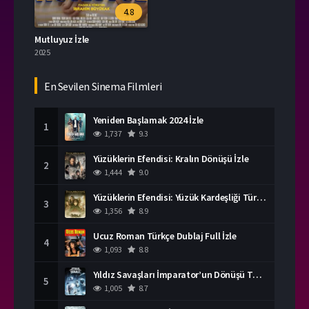
4.8
Mutluyuz İzle
2025
En Sevilen Sinema Filmleri
Yeniden Başlamak 2024 İzle
1
1,737
9.3
Yüzüklerin Efendisi: Kralın Dönüşü İzle
2
1,444
9.0
Yüzüklerin Efendisi: Yüzük Kardeşliği Türkçe Dublaj İzle
3
1,356
8.9
Ucuz Roman Türkçe Dublaj Full İzle
4
1,093
8.8
Yıldız Savaşları İmparator’un Dönüşü Türkçe Dublaj İzle
5
1,005
8.7