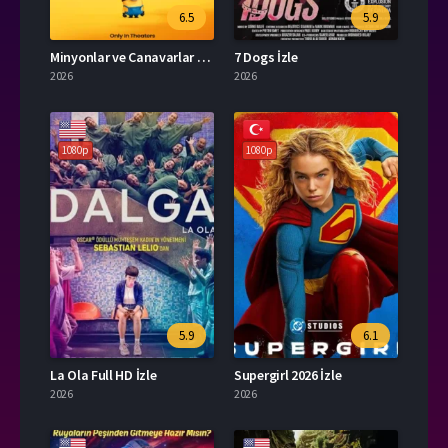
6.5
5.9
Minyonlar ve Canavarlar Full HD İzle
7 Dogs İzle
2026
2026
1080p
1080p
5.9
6.1
La Ola Full HD İzle
Supergirl 2026 İzle
2026
2026