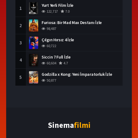
Yurt Yerli Film İzle
1
122,717
7.0
Furiosa: Bir Mad Max Destanı İzle
2
98,487
Çılgın Hırsız 4 İzle
3
60,722
Siccin 7 Full İzle
4
60,604
4.7
Godzilla x Kong: Yeni İmparatorluk İzle
5
50,877
Sinema
filmi