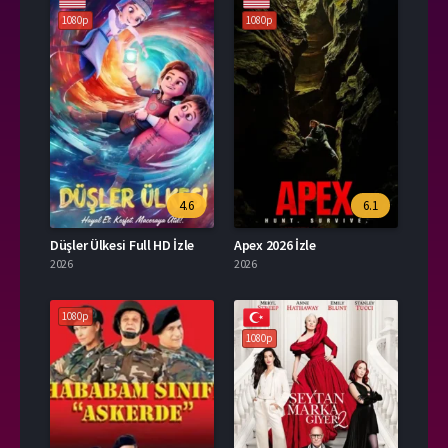
1080p
1080p
4.6
6.1
Düşler Ülkesi Full HD İzle
Apex 2026 İzle
2026
2026
1080p
1080p