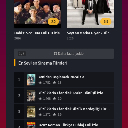
2.0
6.9
Habis: Son Dua Full HD İzle
Şeytan Marka Giyer 2 Türkçe Dublaj İzle
2026
2026
Daha fazla yükle
1
/
3
En Sevilen Sinema Filmleri
Yeniden Başlamak 2024 İzle
1
1,752
9.3
Yüzüklerin Efendisi: Kralın Dönüşü İzle
2
1,468
9.0
Yüzüklerin Efendisi: Yüzük Kardeşliği Türkçe Dublaj İzle
3
1,372
8.9
Ucuz Roman Türkçe Dublaj Full İzle
4