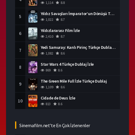
1,114
8.8
Yıldız Savaşları İmparator’un Dönüşü Türkçe Dublaj İzle
5
1,022
8.7
Yıldızlararası Film İzle
6
2,410
8.7
Yedi Samuray: Kanlı Pirinç Türkçe Dublaj İzle
7
1,082
8.6
Star Wars 4 Türkçe Dublaj İzle
8
869
8.6
The Green Mile Full İzle Türkçe Dublaj
9
1,109
8.6
Cidade de Deus İzle
10
813
8.6
Sinemafilm.net’te En Çok İzlenenler