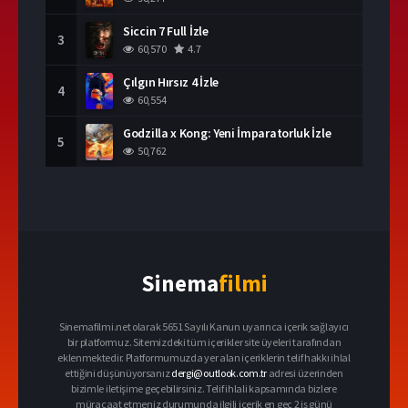
Siccin 7 Full İzle
3
60,570
4.7
Çılgın Hırsız 4 İzle
4
60,554
Godzilla x Kong: Yeni İmparatorluk İzle
5
50,762
Sinema
filmi
Sinemafilmi.net olarak 5651 Sayılı Kanun uyarınca içerik sağlayıcı
bir platformuz. Sitemizdeki tüm içerikler site üyeleri tarafından
eklenmektedir. Platformumuzda yer alan içeriklerin telif hakkı ihlal
ettiğini düşünüyorsanız
dergi@outlook.com.tr
adresi üzerinden
bizimle iletişime geçebilirsiniz. Telif ihlali kapsamında bizlere
müracaat etmeniz durumunda ilgili içerik en geç 2 iş günü