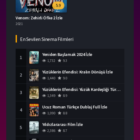
5.9
Venom: Zehirli Öfke 2 İzle
2021
En Sevilen Sinema Filmleri
Yeniden Başlamak 2024 İzle
1
1,732
9.3
Yüzüklerin Efendisi: Kralın Dönüşü İzle
2
1,440
9.0
Yüzüklerin Efendisi: Yüzük Kardeşliği Türkçe Dublaj İzle
3
1,349
8.9
Ucuz Roman Türkçe Dublaj Full İzle
4
1,090
8.8
Yıldızlararası Film İzle
5
2,386
8.7