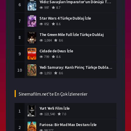
Yıldız Savaşları İmparator’un Dönüşü Türkçe Dublaj İzle
6
997
8.7
Star Wars 4 Türkçe Dublaj İzle
7
852
8.6
The Green Mile Full İzle Türkçe Dublaj
8
1,084
8.6
Cidade de Deus İzle
9
799
8.6
Yedi Samuray: Kanlı Pirinç Türkçe Dublaj İzle
10
1,053
8.6
Sinemafilm.net’te En Çok İzlenenler
Yurt Yerli Film İzle
1
122,540
7.0
Furiosa: Bir Mad Max Destanı İzle
2
98,277