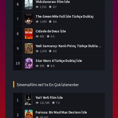
Yıldızlararası Film İzle
6
2,391
8.7
The Green Mile Full İzle Türkçe Dublaj
7
1,090
8.6
Cidade de Deus İzle
8
803
8.6
Yedi Samuray: Kanlı Pirinç Türkçe Dublaj İzle
9
1,058
8.6
Star Wars 4 Türkçe Dublaj İzle
10
855
8.6
Sinemafilm.net’te En Çok İzlenenler
Yurt Yerli Film İzle
1
122,585
7.0
Furiosa: Bir Mad Max Destanı İzle
2
98,345