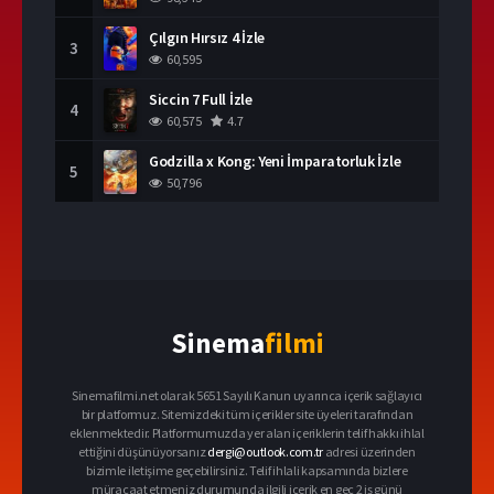
Çılgın Hırsız 4 İzle
3
60,595
Siccin 7 Full İzle
4
60,575
4.7
Godzilla x Kong: Yeni İmparatorluk İzle
5
50,796
Sinema
filmi
Sinemafilmi.net olarak 5651 Sayılı Kanun uyarınca içerik sağlayıcı
bir platformuz. Sitemizdeki tüm içerikler site üyeleri tarafından
eklenmektedir. Platformumuzda yer alan içeriklerin telif hakkı ihlal
ettiğini düşünüyorsanız
dergi@outlook.com.tr
adresi üzerinden
bizimle iletişime geçebilirsiniz. Telif ihlali kapsamında bizlere
müracaat etmeniz durumunda ilgili içerik en geç 2 iş günü