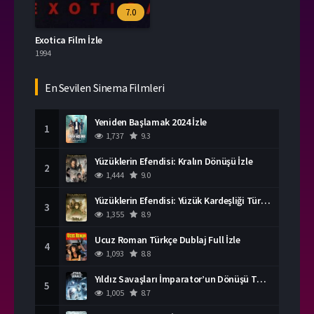
7.0
Exotica Film İzle
1994
En Sevilen Sinema Filmleri
Yeniden Başlamak 2024 İzle
1
1,737
9.3
Yüzüklerin Efendisi: Kralın Dönüşü İzle
2
1,444
9.0
Yüzüklerin Efendisi: Yüzük Kardeşliği Türkçe Dublaj İzle
3
1,355
8.9
Ucuz Roman Türkçe Dublaj Full İzle
4
1,093
8.8
Yıldız Savaşları İmparator’un Dönüşü Türkçe Dublaj İzle
5
1,005
8.7