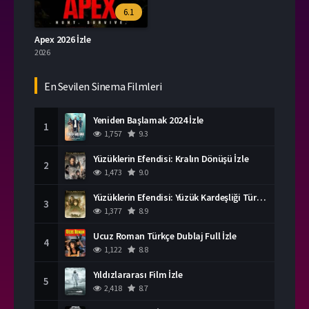
6.1
Apex 2026 İzle
2026
En Sevilen Sinema Filmleri
Yeniden Başlamak 2024 İzle
1
1,757
9.3
Yüzüklerin Efendisi: Kralın Dönüşü İzle
2
1,473
9.0
Yüzüklerin Efendisi: Yüzük Kardeşliği Türkçe Dublaj İzle
3
1,377
8.9
Ucuz Roman Türkçe Dublaj Full İzle
4
1,122
8.8
Yıldızlararası Film İzle
5
2,418
8.7