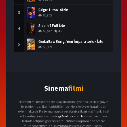
Çılgın Hırsız 4 İzle
3
60,765
Siccin 7 Full İzle
4
60,627
4.7
Godzilla x Kong: Yeni İmparatorluk İzle
5
50,899
Sinema
filmi
Sinemafilmi.net olarak 5651 Sayılı Kanun uyarınca içerik sağlayıcı
bir platformuz. Sitemizdeki tüm içerikler site üyeleri tarafından
eklenmektedir. Platformumuzda yer alan içeriklerin telif hakkı ihlal
ettiğini düşünüyorsanız
dergi@outlook.com.tr
adresi üzerinden
bizimle iletişime geçebilirsiniz. Telif ihlali kapsamında bizlere
müracaat etmeniz durumunda ilgili içerik en geç 2 iş günü