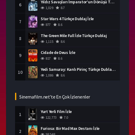
Yıldız Savaşları İmparator’un Dönüşü Türkçe Dublaj İzle
6
1,029
8.7
Star Wars 4 Türkçe Dublaj İzle
7
877
8.6
The Green Mile Full İzle Türkçe Dublaj
8
1,115
8.6
Cidade de Deus İzle
9
817
8.6
Yedi Samuray: Kanlı Pirinç Türkçe Dublaj İzle
10
1,086
8.6
Sinemafilm.net’te En Çok İzlenenler
Yurt Yerli Film İzle
1
122,773
7.0
Furiosa: Bir Mad Max Destanı İzle
2
98,548