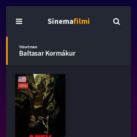
Sinema
filmi
Yönetmen
Baltasar Kormákur
1080p