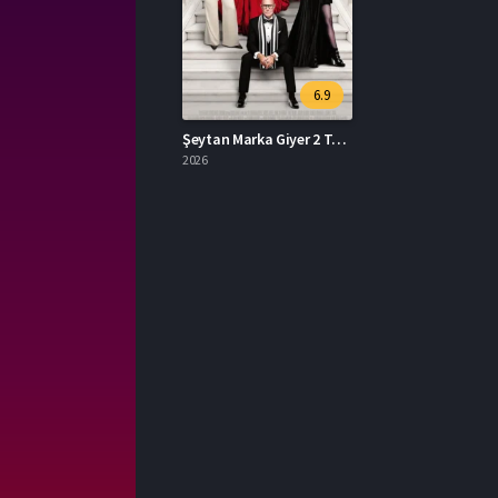
6.9
Şeytan Marka Giyer 2 Türkçe Dublaj İzle
2026