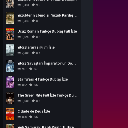
1,441
9.0
Yüzüklerin Efendisi: Yüzük Kardeşliği Türkçe Dublaj İzle
1,349
8.9
Ucuz Roman Türkçe Dublaj Full İzle
1,090
8.8
Yıldızlararası Film İzle
2,388
8.7
Yıldız Savaşları İmparator’un Dönüşü Türkçe Dublaj İzle
997
8.7
Star Wars 4 Türkçe Dublaj İzle
852
8.6
The Green Mile Full İzle Türkçe Dublaj
1,085
8.6
Cidade de Deus İzle
800
8.6
Yedi Samuray: Kanlı Pirinç Türkçe Dublaj İzle