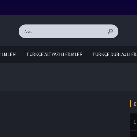
İLMLERİ
TÜRKÇE ALTYAZILI FİLMLER
TÜRKÇE DUBLAJLI Fİ
E
1