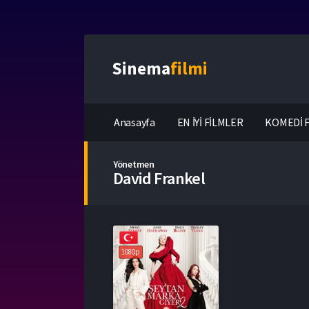
Sinema
filmi
Anasayfa
EN İYİ FİLMLER
KOMEDİ F
Yönetmen
David Frankel
1080p