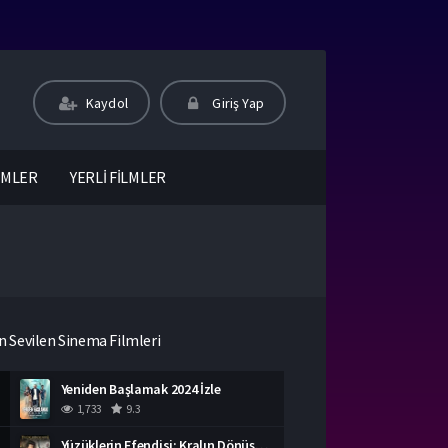
Kaydol
Giriş Yap
LMLER
YERLİ FİLMLER
n Sevilen Sinema Filmleri
Yeniden Başlamak 2024 İzle
1,733
9.3
Yüzüklerin Efendisi: Kralın Dönüşü İzle