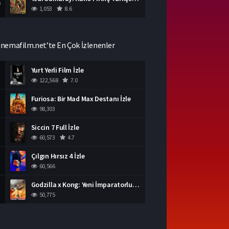
0
1,053
8.6
inemafilm.net’te En Çok İzlenenler
Yurt Yerli Film İzle
122,568
7.0
Furiosa: Bir Mad Max Destanı İzle
98,303
Siccin 7 Full İzle
60,573
4.7
Çılgın Hırsız 4 İzle
60,566
Godzilla x Kong: Yeni İmparatorluk İzle
50,775