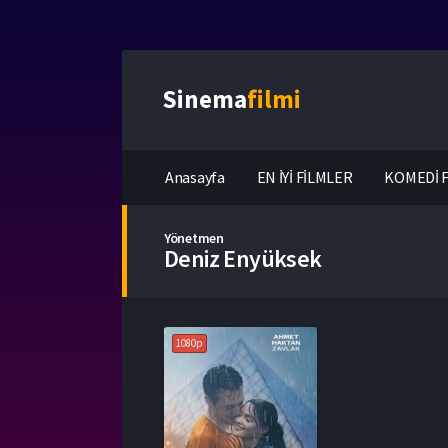
Sinema
filmi
Anasayfa
EN İYİ FİLMLER
KOMEDİ F
Yönetmen
Deniz Enyüksek
1080p