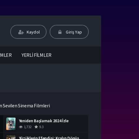
Kaydol
Giriş Yap
LMLER
YERLİ FİLMLER
n Sevilen Sinema Filmleri
Yeniden Başlamak 2024 İzle
1,732
9.3
Yüzüklerin Efendisi: Kralın Dönüşü İzle