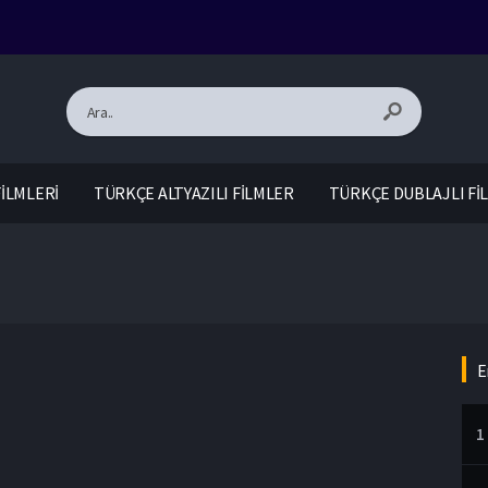
İLMLERİ
TÜRKÇE ALTYAZILI FİLMLER
TÜRKÇE DUBLAJLI Fİ
E
1