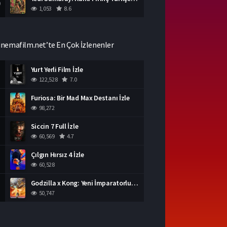
0
1,053
8.6
inemafilm.net’te En Çok İzlenenler
Yurt Yerli Film İzle
122,528
7.0
Furiosa: Bir Mad Max Destanı İzle
98,272
Siccin 7 Full İzle
60,569
4.7
Çılgın Hırsız 4 İzle
60,528
Godzilla x Kong: Yeni İmparatorluk İzle
50,747