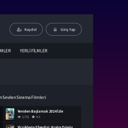
Kaydol
Giriş Yap
LMLER
YERLİ FİLMLER
n Sevilen Sinema Filmleri
Yeniden Başlamak 2024 İzle
1,731
9.3
Yüzüklerin Efendisi: Kralın Dönüşü İzle