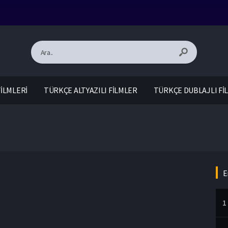
İLMLERİ
TÜRKÇE ALTYAZILI FİLMLER
TÜRKÇE DUBLAJLI Fİ
E
1