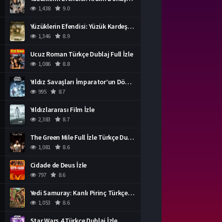
1,438
9.0
Yüzüklerin Efendisi: Yüzük Kardeşliği Türkçe Dublaj İzle
1,346
8.9
Ucuz Roman Türkçe Dublaj Full İzle
1,086
8.8
Yıldız Savaşları İmparator’un Dönüşü Türkçe Dublaj İzle
995
8.7
Yıldızlararası Film İzle
2,383
8.7
The Green Mile Full İzle Türkçe Dublaj
1,081
8.6
Cidade de Deus İzle
797
8.6
Yedi Samuray: Kanlı Pirinç Türkçe Dublaj İzle
1,053
8.6
Star Wars 4 Türkçe Dublaj İzle