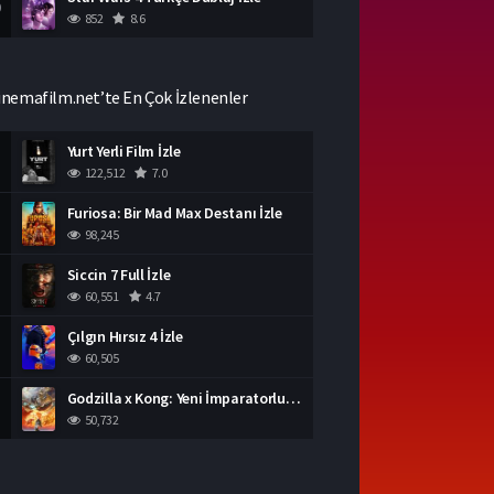
0
852
8.6
inemafilm.net’te En Çok İzlenenler
Yurt Yerli Film İzle
122,512
7.0
Furiosa: Bir Mad Max Destanı İzle
98,245
Siccin 7 Full İzle
60,551
4.7
Çılgın Hırsız 4 İzle
60,505
Godzilla x Kong: Yeni İmparatorluk İzle
50,732