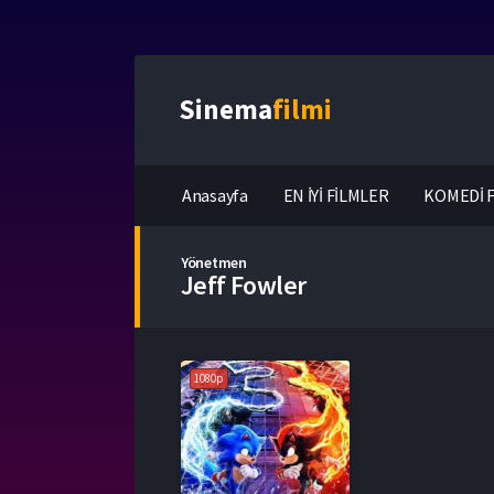
Sinema
filmi
Anasayfa
EN İYİ FİLMLER
KOMEDİ F
Yönetmen
Jeff Fowler
1080p