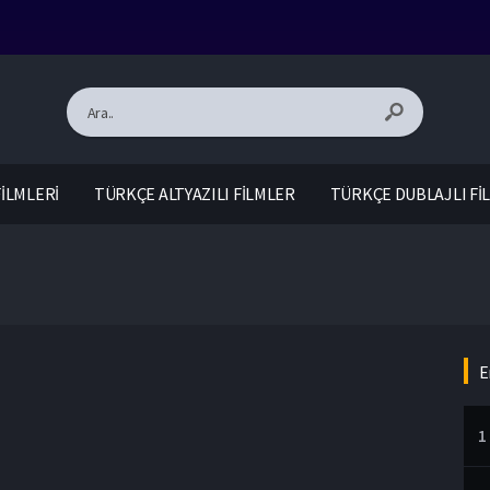
İLMLERİ
TÜRKÇE ALTYAZILI FİLMLER
TÜRKÇE DUBLAJLI Fİ
E
1