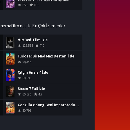
0
855
8.6
inemafilm.net’te En Çok İzlenenler
Yurt Yerli Film İzle
122,585
7.0
Furiosa: Bir Mad Max Destanı İzle
98,345
Çılgın Hırsız 4 İzle
60,595
Siccin 7 Full İzle
60,575
4.7
Godzilla x Kong: Yeni İmparatorluk İzle
50,796