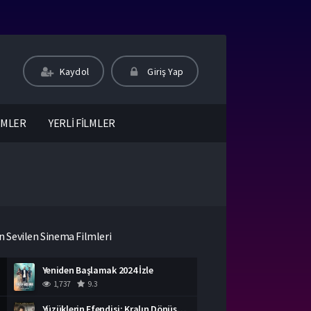
Kaydol
Giriş Yap
LMLER
YERLİ FİLMLER
n Sevilen Sinema Filmleri
Yeniden Başlamak 2024 İzle
1,737
9.3
Yüzüklerin Efendisi: Kralın Dönüşü İzle