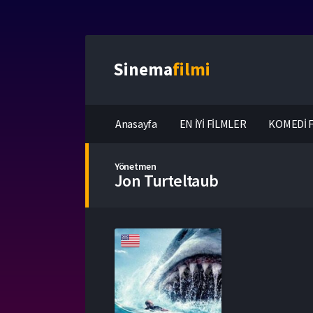
Sinema
filmi
Anasayfa
EN İYİ FİLMLER
KOMEDİ F
Yönetmen
Jon Turteltaub