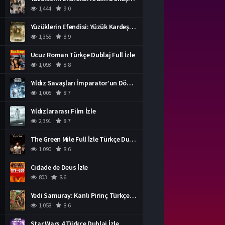
1,444
9.0
Yüzüklerin Efendisi: Yüzük Kardeşliği Türkçe Dublaj İzle
1,355
8.9
Ucuz Roman Türkçe Dublaj Full İzle
1,093
8.8
Yıldız Savaşları İmparator’un Dönüşü Türkçe Dublaj İzle
1,005
8.7
Yıldızlararası Film İzle
2,391
8.7
The Green Mile Full İzle Türkçe Dublaj
1,090
8.6
Cidade de Deus İzle
803
8.6
Yedi Samuray: Kanlı Pirinç Türkçe Dublaj İzle
1,058
8.6
Star Wars 4 Türkçe Dublaj İzle