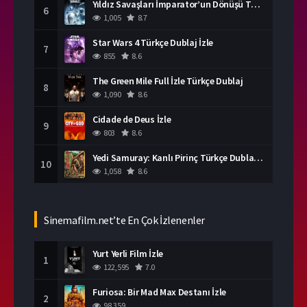
Yıldız Savaşları İmparator’un Dönüşü Türkçe Dublaj İzle
6
1,005
8.7
Star Wars 4 Türkçe Dublaj İzle
7
855
8.6
The Green Mile Full İzle Türkçe Dublaj
8
1,090
8.6
Cidade de Deus İzle
9
803
8.6
Yedi Samuray: Kanlı Pirinç Türkçe Dublaj İzle
10
1,058
8.6
Sinemafilm.net’te En Çok İzlenenler
Yurt Yerli Film İzle
1
122,595
7.0
Furiosa: Bir Mad Max Destanı İzle
2
98,359