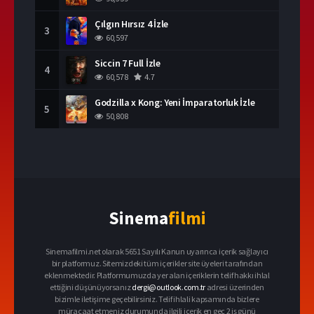
Çılgın Hırsız 4 İzle
3
60,597
Siccin 7 Full İzle
4
60,578
4.7
Godzilla x Kong: Yeni İmparatorluk İzle
5
50,808
Sinema
filmi
Sinemafilmi.net olarak 5651 Sayılı Kanun uyarınca içerik sağlayıcı
bir platformuz. Sitemizdeki tüm içerikler site üyeleri tarafından
eklenmektedir. Platformumuzda yer alan içeriklerin telif hakkı ihlal
ettiğini düşünüyorsanız
dergi@outlook.com.tr
adresi üzerinden
bizimle iletişime geçebilirsiniz. Telif ihlali kapsamında bizlere
müracaat etmeniz durumunda ilgili içerik en geç 2 iş günü