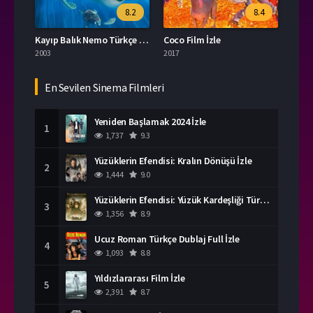
8.2
8.4
Kayıp Balık Nemo Türkçe Dublaj İzle
Coco Film İzle
2003
2017
En Sevilen Sinema Filmleri
Yeniden Başlamak 2024 İzle
1
1,737
9.3
Yüzüklerin Efendisi: Kralın Dönüşü İzle
2
1,444
9.0
Yüzüklerin Efendisi: Yüzük Kardeşliği Türkçe Dublaj İzle
3
1,356
8.9
Ucuz Roman Türkçe Dublaj Full İzle
4
1,093
8.8
Yıldızlararası Film İzle
5
2,391
8.7