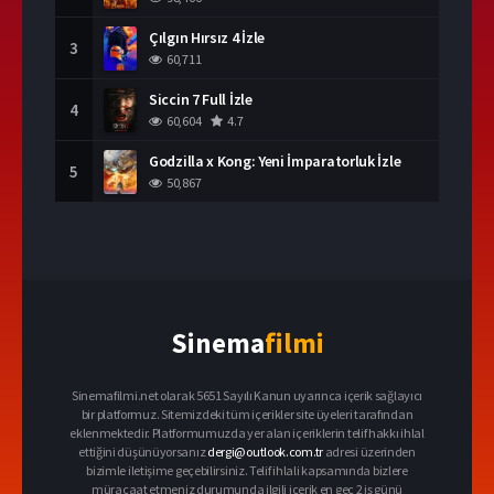
Çılgın Hırsız 4 İzle
3
60,711
Siccin 7 Full İzle
4
60,604
4.7
Godzilla x Kong: Yeni İmparatorluk İzle
5
50,867
Sinema
filmi
Sinemafilmi.net olarak 5651 Sayılı Kanun uyarınca içerik sağlayıcı
bir platformuz. Sitemizdeki tüm içerikler site üyeleri tarafından
eklenmektedir. Platformumuzda yer alan içeriklerin telif hakkı ihlal
ettiğini düşünüyorsanız
dergi@outlook.com.tr
adresi üzerinden
bizimle iletişime geçebilirsiniz. Telif ihlali kapsamında bizlere
müracaat etmeniz durumunda ilgili içerik en geç 2 iş günü