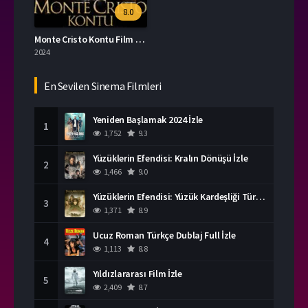
8.0
Monte Cristo Kontu Film İzle
2024
En Sevilen Sinema Filmleri
Yeniden Başlamak 2024 İzle
1
1,752
9.3
Yüzüklerin Efendisi: Kralın Dönüşü İzle
2
1,466
9.0
Yüzüklerin Efendisi: Yüzük Kardeşliği Türkçe Dublaj İzle
3
1,371
8.9
Ucuz Roman Türkçe Dublaj Full İzle
4
1,113
8.8
Yıldızlararası Film İzle
5
2,409
8.7