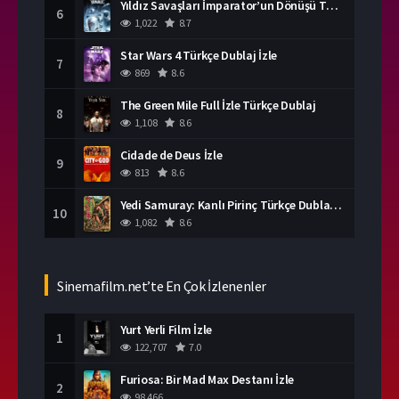
Yıldız Savaşları İmparator’un Dönüşü Türkçe Dublaj İzle
6
1,022
8.7
Star Wars 4 Türkçe Dublaj İzle
7
869
8.6
The Green Mile Full İzle Türkçe Dublaj
8
1,108
8.6
Cidade de Deus İzle
9
813
8.6
Yedi Samuray: Kanlı Pirinç Türkçe Dublaj İzle
10
1,082
8.6
Sinemafilm.net’te En Çok İzlenenler
Yurt Yerli Film İzle
1
122,707
7.0
Furiosa: Bir Mad Max Destanı İzle
2
98,466