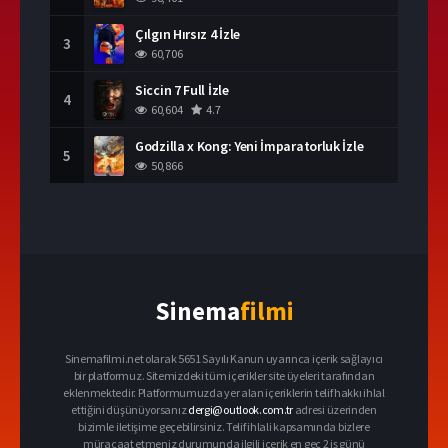
Çılgın Hırsız 4 İzle
3
60,706
Siccin 7 Full İzle
4
60,604
4.7
Godzilla x Kong: Yeni İmparatorluk İzle
5
50,866
Sinema
filmi
Sinemafilmi.net olarak 5651 Sayılı Kanun uyarınca içerik sağlayıcı
bir platformuz. Sitemizdeki tüm içerikler site üyeleri tarafından
eklenmektedir. Platformumuzda yer alan içeriklerin telif hakkı ihlal
ettiğini düşünüyorsanız
dergi@outlook.com.tr
adresi üzerinden
bizimle iletişime geçebilirsiniz. Telif ihlali kapsamında bizlere
müracaat etmeniz durumunda ilgili içerik en geç 2 iş günü