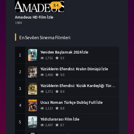
8.4
Amadeus HD Film İzle
1984
En Sevilen Sinema Filmleri
Yeniden Başlamak 2024 İzle
1
1,752
9.3
Yüzüklerin Efendisi: Kralın Dönüşü İzle
2
1,466
9.0
Yüzüklerin Efendisi: Yüzük Kardeşliği Türkçe Dublaj İzle
3
1,371
8.9
Ucuz Roman Türkçe Dublaj Full İzle
4
1,113
8.8
Yıldızlararası Film İzle
5
2,407
8.7