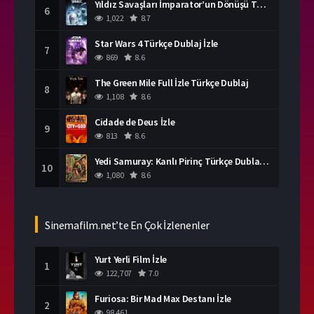
Yıldız Savaşları İmparator’un Dönüşü Türkçe Dublaj İzle
6
1,022
8.7
Star Wars 4 Türkçe Dublaj İzle
7
869
8.6
The Green Mile Full İzle Türkçe Dublaj
8
1,108
8.6
Cidade de Deus İzle
9
813
8.6
Yedi Samuray: Kanlı Pirinç Türkçe Dublaj İzle
10
1,080
8.6
Sinemafilm.net’te En Çok İzlenenler
Yurt Yerli Film İzle
1
122,707
7.0
Furiosa: Bir Mad Max Destanı İzle
2
98,461