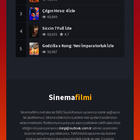
Çılgın Hırsız 4 İzle
3
60,849
Siccin 7 Full İzle
4
60,635
4.7
Godzilla x Kong: Yeni İmparatorluk İzle
5
50,967
Sinema
filmi
Sinemafilmi.net olarak 5651 Sayılı Kanun uyarınca içerik sağlayıcı
bir platformuz. Sitemizdeki tüm içerikler site üyeleri tarafından
eklenmektedir. Platformumuzda yer alan içeriklerin telif hakkı ihlal
ettiğini düşünüyorsanız
dergi@outlook.com.tr
adresi üzerinden
bizimle iletişime geçebilirsiniz. Telif ihlali kapsamında bizlere
müracaat etmeniz durumunda ilgili içerik en geç 2 iş günü