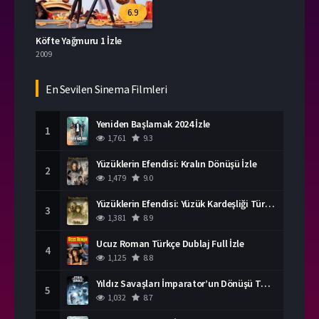
6.9
Köfte Yağmuru 1 İzle
2009
En Sevilen Sinema Filmleri
Yeniden Başlamak 2024 İzle
1
1,761
9.3
Yüzüklerin Efendisi: Kralın Dönüşü İzle
2
1,479
9.0
Yüzüklerin Efendisi: Yüzük Kardeşliği Türkçe Dublaj İzle
3
1,381
8.9
Ucuz Roman Türkçe Dublaj Full İzle
4
1,125
8.8
Yıldız Savaşları İmparator’un Dönüşü Türkçe Dublaj İzle
5
1,032
8.7