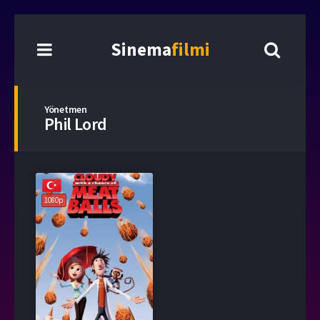
Sinema
filmi
Yönetmen
Phil Lord
1080p