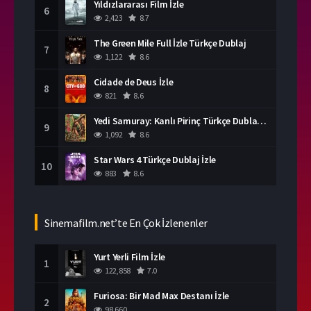
Yıldızlararası Film İzle
6
2,423
8.7
The Green Mile Full İzle Türkçe Dublaj
7
1,122
8.6
Cidade de Deus İzle
8
821
8.6
Yedi Samuray: Kanlı Pirinç Türkçe Dublaj İzle
9
1,092
8.6
Star Wars 4 Türkçe Dublaj İzle
10
883
8.6
Sinemafilm.net’te En Çok İzlenenler
Yurt Yerli Film İzle
1
122,858
7.0
Furiosa: Bir Mad Max Destanı İzle
2
98,660