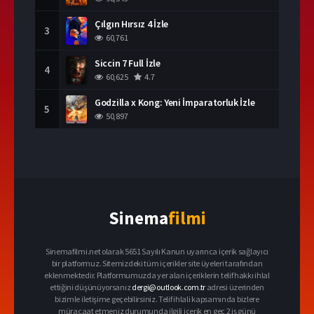
Çılgın Hırsız 4 İzle
3
60,761
Siccin 7 Full İzle
4
60,625
4.7
Godzilla x Kong: Yeni İmparatorluk İzle
5
50,897
Sinema
filmi
Sinemafilmi.net olarak 5651 Sayılı Kanun uyarınca içerik sağlayıcı
bir platformuz. Sitemizdeki tüm içerikler site üyeleri tarafından
eklenmektedir. Platformumuzda yer alan içeriklerin telif hakkı ihlal
ettiğini düşünüyorsanız
dergi@outlook.com.tr
adresi üzerinden
bizimle iletişime geçebilirsiniz. Telif ihlali kapsamında bizlere
müracaat etmeniz durumunda ilgili içerik en geç 2 iş günü