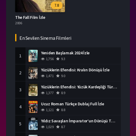
7.8
The Fall Film İzle
2006
En Sevilen Sinema Filmleri
Yeniden Başlamak 2024 İzle
1
1,756
9.3
Yüzüklerin Efendisi: Kralın Dönüşü İzle
2
1,471
9.0
Yüzüklerin Efendisi: Yüzük Kardeşliği Türkçe Dublaj İzle
3
1,377
8.9
Ucuz Roman Türkçe Dublaj Full İzle
4
1,121
8.8
Yıldız Savaşları İmparator’un Dönüşü Türkçe Dublaj İzle
5
1,029
8.7