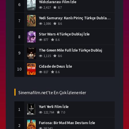
Yıldızlararası Film İzle
6
2,417
8.7
Yedi Samuray: Kanlı Pirinç Türkçe Dublaj İzle
7
1,086
8.6
Star Wars 4 Türkçe Dublaj İzle
8
877
8.6
The Green Mile Full İzle Türkçe Dublaj
9
1,115
8.6
Cidade de Deus İzle
10
817
8.6
Sinemafilm.net’te En Çok İzlenenler
Yurt Yerli Film İzle
1
122,764
7.0
Furiosa: Bir Mad Max Destanı İzle
2
98,543