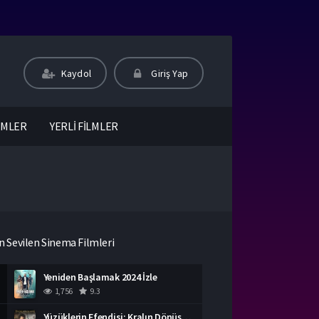
Kaydol
Giriş Yap
LMLER
YERLİ FİLMLER
n Sevilen Sinema Filmleri
Yeniden Başlamak 2024 İzle
1,756
9.3
Yüzüklerin Efendisi: Kralın Dönüşü İzle