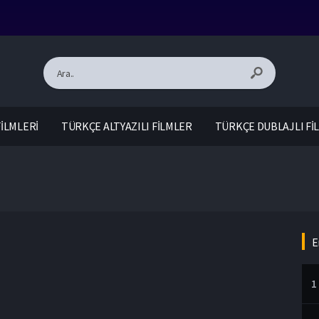
İLMLERİ
TÜRKÇE ALTYAZILI FİLMLER
TÜRKÇE DUBLAJLI Fİ
E
1