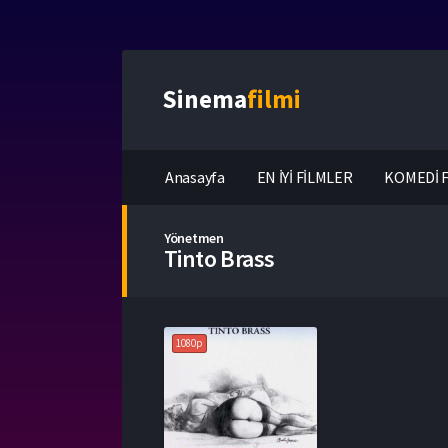
Sinema
filmi
Anasayfa
EN İYİ FİLMLER
KOMEDİ F
Yönetmen
Tinto Brass
1080p