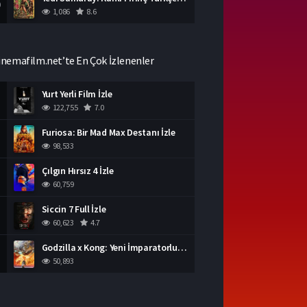
0
1,086
8.6
inemafilm.net’te En Çok İzlenenler
Yurt Yerli Film İzle
122,755
7.0
Furiosa: Bir Mad Max Destanı İzle
98,533
Çılgın Hırsız 4 İzle
60,759
Siccin 7 Full İzle
60,623
4.7
Godzilla x Kong: Yeni İmparatorluk İzle
50,893