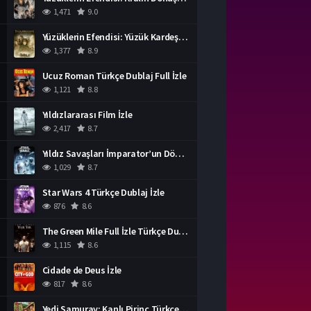
1,471
9.0
Yüzüklerin Efendisi: Yüzük Kardeşliği Türkçe Dublaj İzle
1,377
8.9
Ucuz Roman Türkçe Dublaj Full İzle
1,121
8.8
Yıldızlararası Film İzle
2,417
8.7
Yıldız Savaşları İmparator’un Dönüşü Türkçe Dublaj İzle
1,029
8.7
Star Wars 4 Türkçe Dublaj İzle
876
8.6
The Green Mile Full İzle Türkçe Dublaj
1,115
8.6
Cidade de Deus İzle
817
8.6
Yedi Samuray: Kanlı Pirinç Türkçe Dublaj İzle