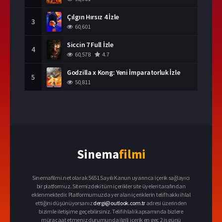
Çılgın Hırsız 4 İzle
3
60,601
Siccin 7 Full İzle
4
60,578
4.7
Godzilla x Kong: Yeni İmparatorluk İzle
5
50,811
Sinema
filmi
Sinemafilmi.net olarak 5651 Sayılı Kanun uyarınca içerik sağlayıcı
bir platformuz. Sitemizdeki tüm içerikler site üyeleri tarafından
eklenmektedir. Platformumuzda yer alan içeriklerin telif hakkı ihlal
ettiğini düşünüyorsanız
dergi@outlook.com.tr
adresi üzerinden
bizimle iletişime geçebilirsiniz. Telif ihlali kapsamında bizlere
müracaat etmeniz durumunda ilgili içerik en geç 2 iş günü