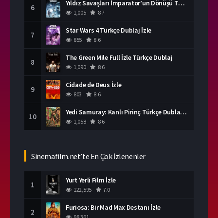
Yıldız Savaşları İmparator’un Dönüşü Türkçe Dublaj İzle
6
1,005
8.7
Star Wars 4 Türkçe Dublaj İzle
7
855
8.6
The Green Mile Full İzle Türkçe Dublaj
8
1,090
8.6
Cidade de Deus İzle
9
803
8.6
Yedi Samuray: Kanlı Pirinç Türkçe Dublaj İzle
10
1,058
8.6
Sinemafilm.net’te En Çok İzlenenler
Yurt Yerli Film İzle
1
122,595
7.0
Furiosa: Bir Mad Max Destanı İzle
2
98,361