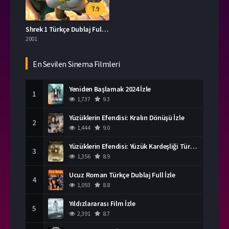
7.9
Shrek 1 Türkçe Dublaj Full İzle
2001
En Sevilen Sinema Filmleri
Yeniden Başlamak 2024 İzle
1
1,737
9.3
Yüzüklerin Efendisi: Kralın Dönüşü İzle
2
1,444
9.0
Yüzüklerin Efendisi: Yüzük Kardeşliği Türkçe Dublaj İzle
3
1,356
8.9
Ucuz Roman Türkçe Dublaj Full İzle
4
1,093
8.8
Yıldızlararası Film İzle
5
2,391
8.7