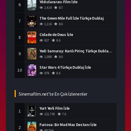
Yıldızlararası Film İzle
6
2,419
8.7
The Green Mile Full İzle Türkçe Dublaj
7
1,116
8.6
Cidade de Deus İzle
8
817
8.6
Yedi Samuray: Kanlı Pirinç Türkçe Dublaj İzle
9
1,088
8.6
Star Wars 4 Türkçe Dublaj İzle
10
878
8.6
Sinemafilm.net’te En Çok İzlenenler
Yurt Yerli Film İzle
1
122,793
7.0
Furiosa: Bir Mad Max Destanı İzle
2
98,564