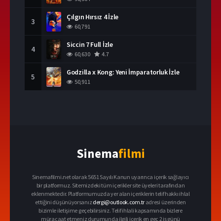
Çılgın Hırsız 4 İzle
3
60,791
Siccin 7 Full İzle
4
60,630
4.7
Godzilla x Kong: Yeni İmparatorluk İzle
5
50,911
Sinema
filmi
Sinemafilmi.net olarak 5651 Sayılı Kanun uyarınca içerik sağlayıcı
bir platformuz. Sitemizdeki tüm içerikler site üyeleri tarafından
eklenmektedir. Platformumuzda yer alan içeriklerin telif hakkı ihlal
ettiğini düşünüyorsanız
dergi@outlook.com.tr
adresi üzerinden
bizimle iletişime geçebilirsiniz. Telif ihlali kapsamında bizlere
müracaat etmeniz durumunda ilgili içerik en geç 2 iş günü