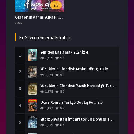
7.5
Cesaretin Var mı Aşka Film İzle
2003
En Sevilen Sinema Filmleri
Yeniden Başlamak 2024 İzle
1
1,759
9.3
Yüzüklerin Efendisi: Kralın Dönüşü İzle
2
1,474
9.0
Yüzüklerin Efendisi: Yüzük Kardeşliği Türkçe Dublaj İzle
3
1,378
8.9
Ucuz Roman Türkçe Dublaj Full İzle
4
1,122
8.8
Yıldız Savaşları İmparator’un Dönüşü Türkçe Dublaj İzle
5
1,029
8.7