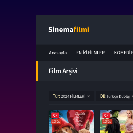
Sinema
filmi
Anasayfa
EN İYİ FİLMLER
KOMEDİ F
Film Arşivi
Tür:
Dil:
2024 FİLMLERİ
Türkçe Dublaj
1080p
1080p