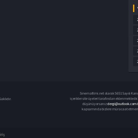
Sinemafilmi.net olarak 5651 Sayılı Kanu
içerikler site üyeleri tarafından eklenmektedir.
aklıdır.
düşünüyorsanız
dergi@outlook.com.t
kapsamında bizlere müracaat etmeniz d
iriş