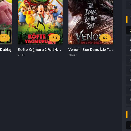
7.8
6.3
6.2
 Dublaj
Köfte Yağmuru 2 Full HD İzle
Venom: Son Dans İzle Türkçe Dublaj
2013
2024