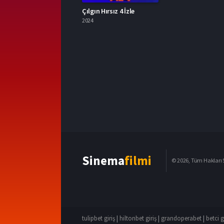
Çılgın Hırsız 4 İzle
2024
Sinema
filmi
© 2026, Tüm Hakları S
tulipbet giriş
|
hiltonbet giriş
|
grandoperabet
|
betci g