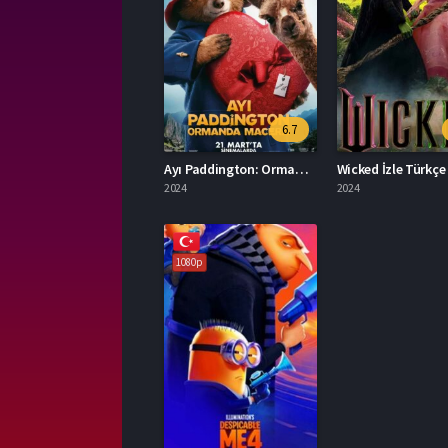
6.7
Ayı Paddington: Ormanda Macera Türkçe Dublaj İzle
Wicked İzle Türkçe
2024
2024
1080p