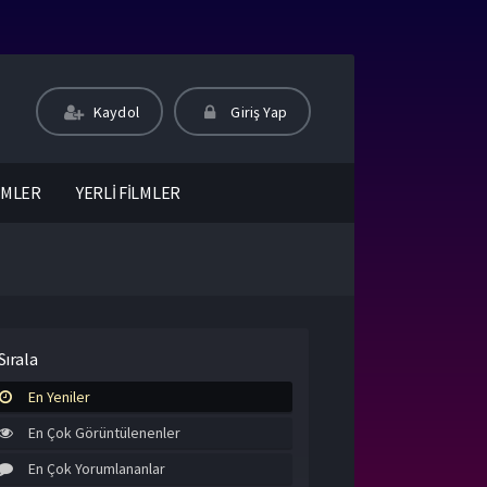
Kaydol
Giriş Yap
LMLER
YERLİ FİLMLER
Sırala
En Yeniler
En Çok Görüntülenenler
En Çok Yorumlananlar