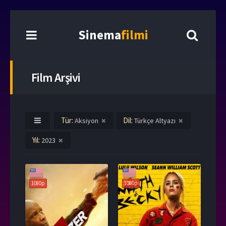
Sinema
filmi
Film Arşivi
Tür:
Dil:
Aksiyon
Türkçe Altyazı
Yıl:
2023
1080p
1080p