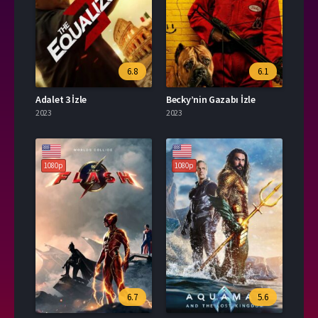
6.8
6.1
Adalet 3 İzle
Becky’nin Gazabı İzle
2023
2023
1080p
1080p
6.7
5.6