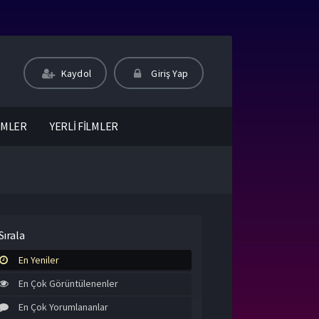
Kaydol
Giriş Yap
LMLER
YERLİ FİLMLER
Sırala
En Yeniler
En Çok Görüntülenenler
En Çok Yorumlananlar