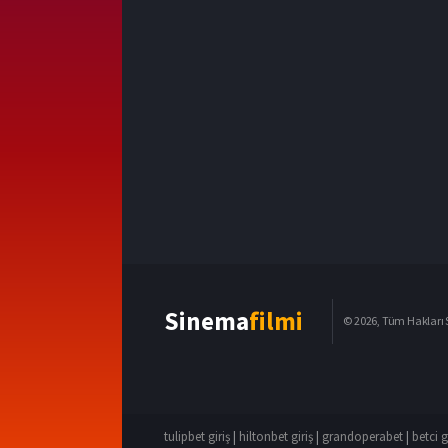
Sinema
filmi
© 2026, Tüm Hakları S
tulipbet giriş
|
hiltonbet giriş
|
grandoperabet
|
betci g