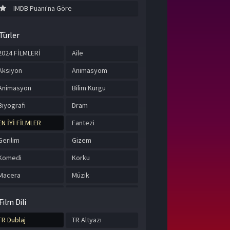
IMDB Puanı'na Göre
Türler
2024 FİLMLERİ
Aile
Aksiyon
Animasyom
Animasyon
Bilim Kurgu
Biyografi
Dram
EN İYİ FİLMLER
Fantezi
Gerilim
Gizem
Komedi
Korku
Macera
Müzik
Romantik
Suç
Film Dili
Tarih
TÜRKÇE ALTYAZILI
FİLMLER
TR Dublaj
TR Altyazı