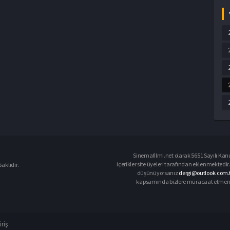
Sinemafilmi.net olarak 5651 Sayılı Kanu
içerikler site üyeleri tarafından eklenmektedir.
aklıdır.
düşünüyorsanız
dergi@outlook.com.t
kapsamında bizlere müracaat etmeniz d
iriş