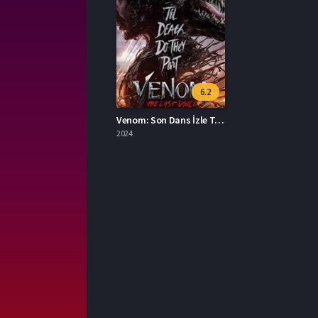
6.2
Venom: Son Dans İzle Türkçe Dublaj
2024