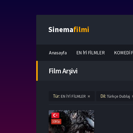
Sinema
filmi
Anasayfa
EN İYİ FİLMLER
KOMEDİ F
Film Arşivi
Tür:
Dil:
EN İYİ FİLMLER
Türkçe Dublaj
1080p