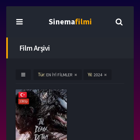
Sinema
filmi
Film Arşivi
Tür:
Yıl:
EN İYİ FİLMLER
2024
1080p