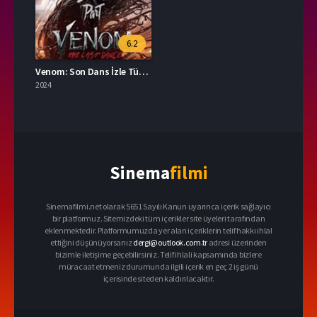
6.2
Venom: Son Dans İzle Türkçe Dublaj
2024
Sinema
filmi
Sinemafilmi.net olarak 5651 Sayılı Kanun uyarınca içerik sağlayıcı
bir platformuz. Sitemizdeki tüm içerikler site üyeleri tarafından
eklenmektedir. Platformumuzda yer alan içeriklerin telif hakkı ihlal
ettiğini düşünüyorsanız
dergi@outlook.com.tr
adresi üzerinden
bizimle iletişime geçebilirsiniz. Telif ihlali kapsamında bizlere
müracaat etmeniz durumunda ilgili içerik en geç 2 iş günü
içerisinde siteden kaldırılacaktır.