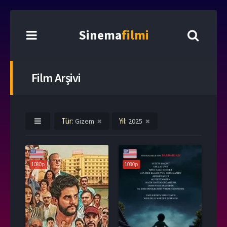
Sinema
filmi
Film Arşivi
Tür:
Yıl:
Gizem
2025
1080p
1080p