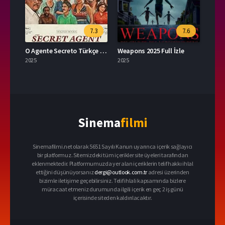
7.3
7.6
O Agente Secreto Türkçe Dublaj İzle
Weapons 2025 Full İzle
2025
2025
Sinema
filmi
Sinemafilmi.net olarak 5651 Sayılı Kanun uyarınca içerik sağlayıcı
bir platformuz. Sitemizdeki tüm içerikler site üyeleri tarafından
eklenmektedir. Platformumuzda yer alan içeriklerin telif hakkı ihlal
ettiğini düşünüyorsanız
dergi@outlook.com.tr
adresi üzerinden
bizimle iletişime geçebilirsiniz. Telif ihlali kapsamında bizlere
müracaat etmeniz durumunda ilgili içerik en geç 2 iş günü
içerisinde siteden kaldırılacaktır.