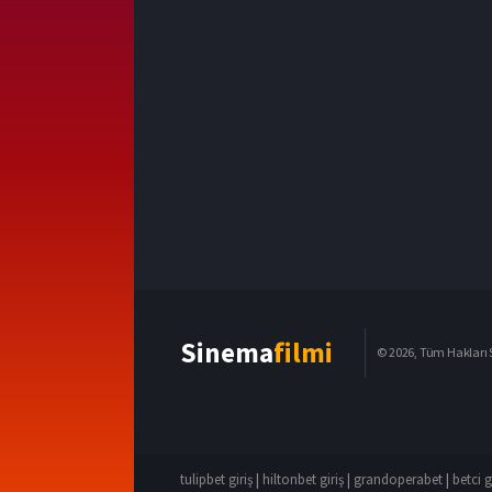
Sinema
filmi
© 2026, Tüm Hakları S
tulipbet giriş
|
hiltonbet giriş
|
grandoperabet
|
betci g