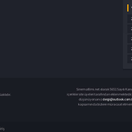
Sinemafilmi.net olarak 5651 Sayılı Kanu
içerikler site üyeleri tarafından eklenmektedir.
aklıdır.
düşünüyorsanız
dergi@outlook.com.t
kapsamında bizlere müracaat etmeniz d
iriş