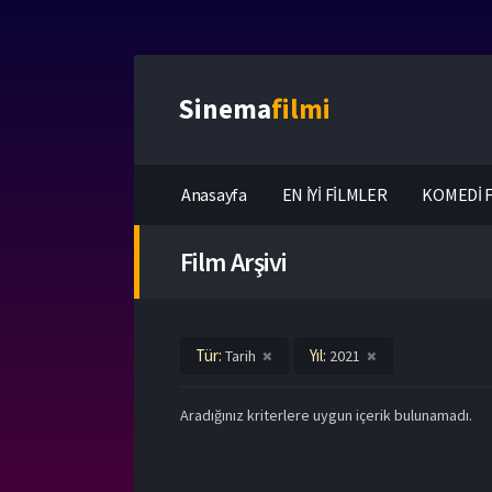
Sinema
filmi
Anasayfa
EN İYİ FİLMLER
KOMEDİ F
Film Arşivi
Tür:
Yıl:
Tarih
2021
Aradığınız kriterlere uygun içerik bulunamadı.