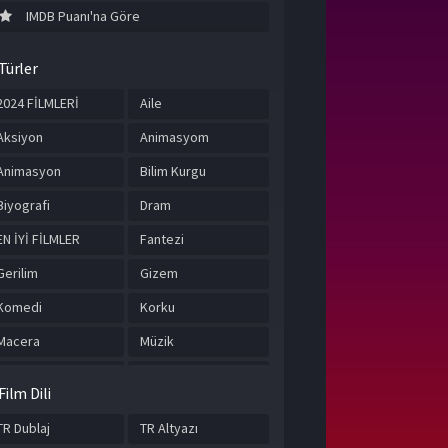
IMDB Puanı'na Göre
Türler
2024 FİLMLERİ
Aile
Aksiyon
Animasyom
Animasyon
Bilim Kurgu
Biyografi
Dram
EN İYİ FİLMLER
Fantezi
Gerilim
Gizem
Komedi
Korku
Macera
Müzik
Romantik
Suç
Film Dili
Tarih
TÜRKÇE ALTYAZILI
FİLMLER
TR Dublaj
TR Altyazı