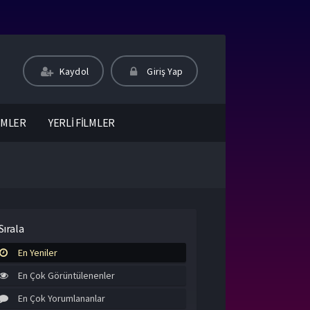
Kaydol
Giriş Yap
LMLER
YERLİ FİLMLER
Sırala
En Yeniler
En Çok Görüntülenenler
En Çok Yorumlananlar