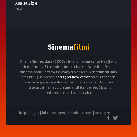
Adalet 3 İzle
2023
Sinema
filmi
Sinemafilmi.net olarak 5651 Sayılı Kanun uyarınca içerik sağlayıcı
bir platformuz. Sitemizdeki tüm içerikler site üyeleri tarafından
eklenmektedir. Platformumuzda yer alan içeriklerin telif hakkı ihlal
ettiğini düşünüyorsanız
dergi@outlook.com.tr
adresi üzerinden
bizimle iletişime geçebilirsiniz. Telif ihlali kapsamında bizlere
müracaat etmeniz durumunda ilgili içerik en geç 2 iş günü
içerisinde siteden kaldırılacaktır.
tulipbet giriş
|
hiltonbet giriş
|
grandoperabet
|
betci giriş