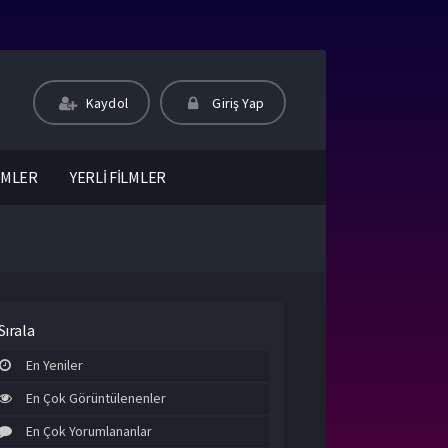
Kaydol
Giriş Yap
LMLER
YERLİ FİLMLER
Sırala
En Yeniler
En Çok Görüntülenenler
En Çok Yorumlananlar