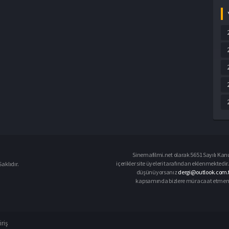
Sinemafilmi.net olarak 5651 Sayılı Kanu
içerikler site üyeleri tarafından eklenmektedir.
aklıdır.
düşünüyorsanız
dergi@outlook.com.t
kapsamında bizlere müracaat etmeniz d
iriş