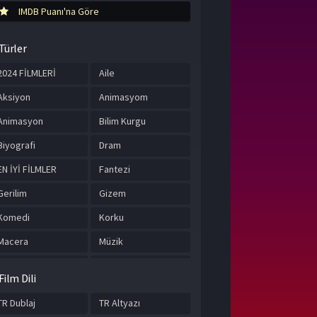
IMDB Puanı'na Göre
Türler
2024 FİLMLERİ
Aile
Aksiyon
Animasyom
Animasyon
Bilim Kurgu
Biyografi
Dram
EN İYİ FİLMLER
Fantezi
Gerilim
Gizem
Komedi
Korku
Macera
Müzik
Romantik
Suç
Film Dili
Tarih
TÜRKÇE ALTYAZILI
FİLMLER
TR Dublaj
TR Altyazı