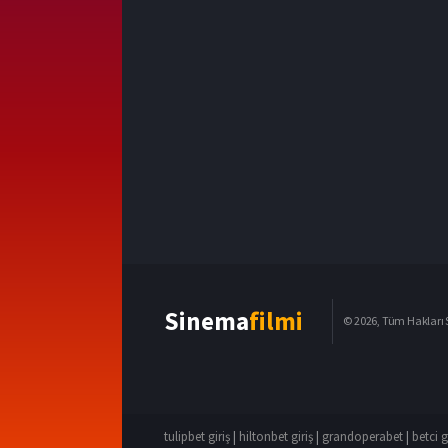
Sinema
filmi
© 2026, Tüm Hakları S
tulipbet giriş
|
hiltonbet giriş
|
grandoperabet
|
betci g