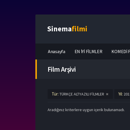
Sinema
filmi
Anasayfa
EN İYİ FİLMLER
KOMEDİ F
Film Arşivi
Tür:
Yıl:
TÜRKÇE ALTYAZILI FİLMLER
201
Aradığınız kriterlere uygun içerik bulunamadı.