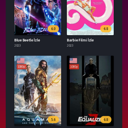
6.0
6.8
Blue Beetle İzle
Barbie Filmi İzle
2023
2023
1080p
1080p
5.6
6.8