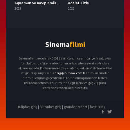
Aquaman ve Kayıp Krallık İzle
Adalet 3 İzle
2023
2023
Sinema
filmi
Sinemafilmi.net olarak 5651 Sayılı Kanun uyarınca içerik sağlayıcı
bir platformuz. Sitemizdeki tüm içerikler site üyeleri tarafından
eklenmektedir. Platformumuzda yer alan içeriklerin telif hakkı ihlal
ettiğini düşünüyorsanız
dergi@outlook.com.tr
adresi üzerinden
bizimle iletişime geçebilirsiniz. Telif ihlali kapsamında bizlere
müracaat etmeniz durumunda ilgili içerik en geç 2 iş günü
içerisinde siteden kaldırılacaktır.
tulipbet giriş
|
hiltonbet giriş
|
grandoperabet
|
betci giriş