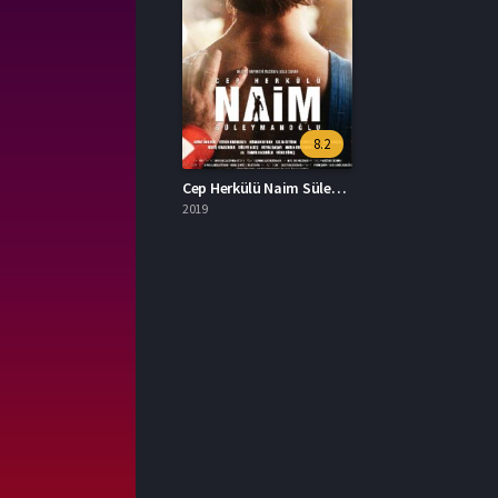
8.2
Cep Herkülü Naim Süleymanoğlu İzle
2019