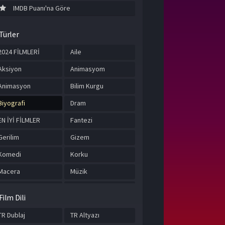
IMDB Puanı'na Göre
Türler
2024 FİLMLERİ
Aile
Aksiyon
Animasyom
Animasyon
Bilim Kurgu
Biyografi
Dram
EN İYİ FİLMLER
Fantezi
Gerilim
Gizem
Komedi
Korku
Macera
Müzik
Romantik
Suç
Film Dili
Tarih
TÜRKÇE ALTYAZILI
FİLMLER
TR Dublaj
TR Altyazı