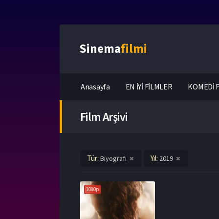
Sinema
filmi
Anasayfa
EN İYİ FİLMLER
KOMEDİ F
Film Arşivi
Tür:
Yıl:
Biyografi
2019
1080p