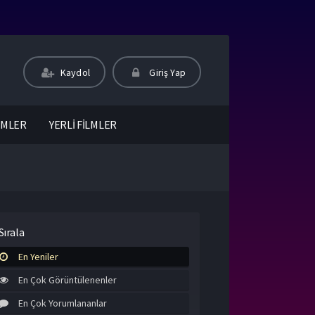
Kaydol
Giriş Yap
LMLER
YERLİ FİLMLER
Sırala
En Yeniler
En Çok Görüntülenenler
En Çok Yorumlananlar