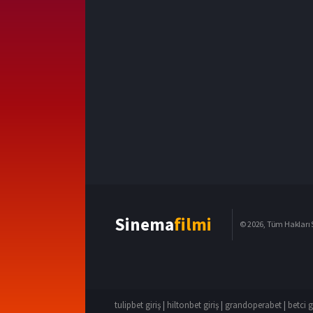
Sinema
filmi
© 2026, Tüm Hakları S
tulipbet giriş
|
hiltonbet giriş
|
grandoperabet
|
betci g