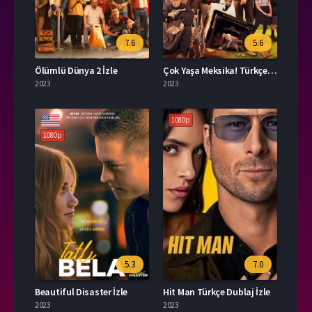
7.6
5.6
Ölümlü Dünya 2 İzle
Çok Yaşa Meksika! Türkçe Dublaj İzle
2023
2023
1080p
1080p
5.3
7.0
Beautiful Disaster İzle
Hit Man Türkçe Dublaj İzle
2023
2023