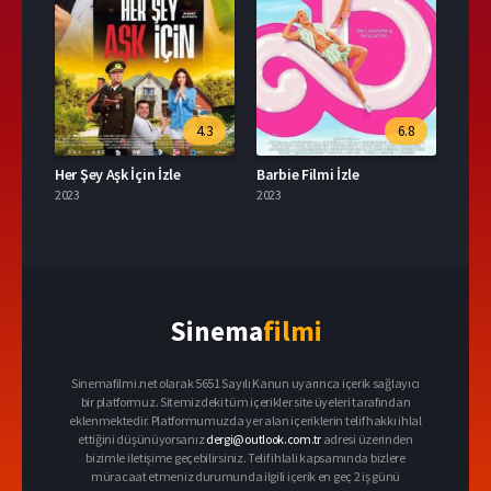
4.3
6.8
Her Şey Aşk İçin İzle
Barbie Filmi İzle
2023
2023
Sinema
filmi
Sinemafilmi.net olarak 5651 Sayılı Kanun uyarınca içerik sağlayıcı
bir platformuz. Sitemizdeki tüm içerikler site üyeleri tarafından
eklenmektedir. Platformumuzda yer alan içeriklerin telif hakkı ihlal
ettiğini düşünüyorsanız
dergi@outlook.com.tr
adresi üzerinden
bizimle iletişime geçebilirsiniz. Telif ihlali kapsamında bizlere
müracaat etmeniz durumunda ilgili içerik en geç 2 iş günü