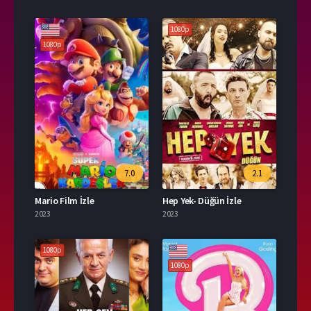
1080p
1080p
7.0
2.1
Mario Film İzle
Hep Yek- Düğün İzle
2023
2023
1080p
1080p