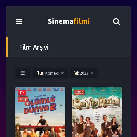
Sinema
filmi
Film Arşivi
Tür:
Yıl:
Komedi
2023
1080p
1080p