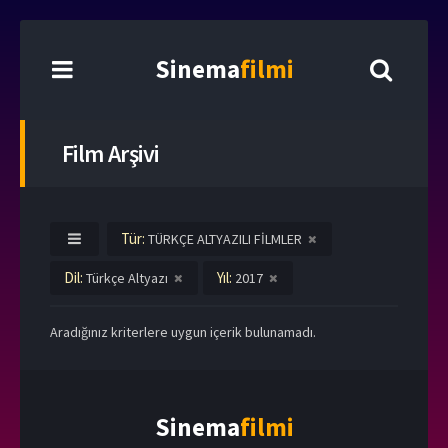
Sinema
filmi
Film Arşivi
Tür:
TÜRKÇE ALTYAZILI FİLMLER
Dil:
Yıl:
Türkçe Altyazı
2017
Aradığınız kriterlere uygun içerik bulunamadı.
Sinema
filmi